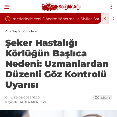
önetmelik
Sivilce Sandı, Cilt Kanseri Çıktı: Ameliyattan 60
Baş D
Dikişle Uyandı
Send
Ana Sayfa
›
Gündem
Şeker Hastalığı
Körlüğün Başlıca
Nedeni: Uzmanlardan
Düzenli Göz Kontrolü
Uyarısı
Giriş: 25-09-2025 16:30
Gündem
Kaynak: HABER MERKEZI