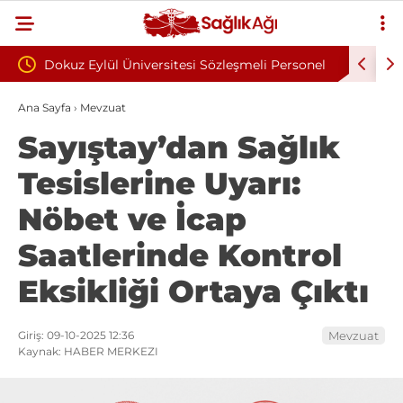
si Sözleşmeli Personel
ÇOMÜ Sözleşmeli Bilişim Personeli Alım
Yayımlandı
Ana Sayfa
›
Mevzuat
Sayıştay’dan Sağlık
Tesislerine Uyarı:
Nöbet ve İcap
Saatlerinde Kontrol
Eksikliği Ortaya Çıktı
Giriş: 09-10-2025 12:36
Mevzuat
Kaynak: HABER MERKEZI