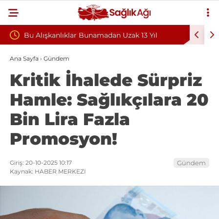
amadan Uzak 13 Yıl
Teşvik Ek Ödemede Düzenleme Yolda
Sağlık Sendikası Sahanın Taleplerini
Ana Sayfa
›
Gündem
Kritik İhalede Sürpriz
Hastaneleri Genel Müdürü’ne İletti
Hamle: Sağlıkçılara 20
Bin Lira Fazla
Promosyon!
Giriş: 20-10-2025 10:17
Gündem
Kaynak: HABER MERKEZI