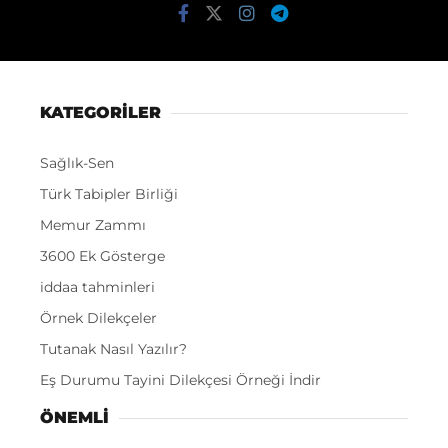
KATEGORİLER
Sağlık-Sen
Türk Tabipler Birliği
Memur Zammı
3600 Ek Gösterge
iddaa tahminleri
Örnek Dilekçeler
Tutanak Nasıl Yazılır?
Eş Durumu Tayini Dilekçesi Örneği İndir
ÖNEMLI