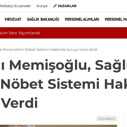
Nöbetçi Eczaneler
Künye
YAZARLAR
MEVZUAT
SAĞLIK BAKANLIĞI
PERSONEL ALIMLARI
PERSONEL M
Ameliyat mı? Bel ve Boyun Fıtığında Doğru Tedavi Seçimi
k Personelinin Nöbet Sistemi Hakkında Soruya Yanıt Verdi
ı Memişoğlu, Sağl
 Nöbet Sistemi Ha
 Verdi
Gündem