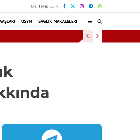
Bizi Takip Edin
AAŞLARI
ÖSYM
SAĞLIK MAKALELERI
Kültür ve Turiz
ık
kkında