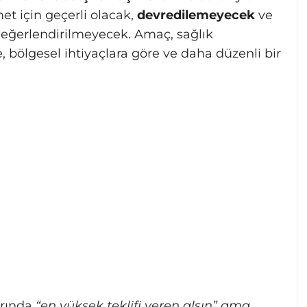
met için geçerli olacak,
devredilemeyecek
ve
 değerlendirilmeyecek. Amaç, sağlık
, bölgesel ihtiyaçlara göre ve daha düzenli bir
arında
“en yüksek teklifi veren alsın” ama