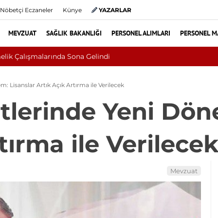
Nöbetçi Eczaneler
Künye
YAZARLAR
MEVZUAT
SAĞLIK BAKANLIĞI
PERSONEL ALIMLARI
PERSONEL M
 Sandı, Cilt Kanseri Çıktı: Ameliyattan 60 Dikişle Uyandı
: Lisanslar Artık Açık Artırma ile Verilecek
tlerinde Yeni Dön
tırma ile Verilece
Mevzuat