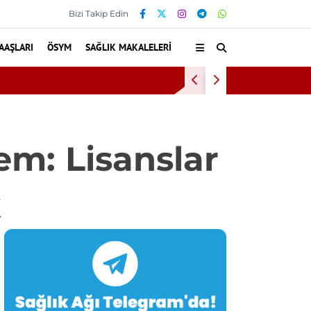
Bizi Takip Edin
AAŞLARI
ÖSYM
SAĞLIK MAKALELERI
Baş
em: Lisanslar
k