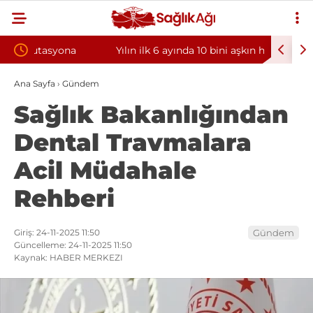
Yılın ilk 6 ayında 10 bini aşkın hasta hiperbarik
Diş eti k
oksijen tedavisinden yararlandı
sorununun
Ana Sayfa
›
Gündem
Sağlık Bakanlığından
Dental Travmalara
Acil Müdahale
Rehberi
Giriş: 24-11-2025 11:50
Gündem
Güncelleme: 24-11-2025 11:50
Kaynak: HABER MERKEZI