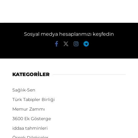
Sosyal medya hesaplarımızı keşfedin
KATEGORİLER
Sağlık-Sen
Türk Tabipler Birliği
Memur Zammı
3600 Ek Gösterge
iddaa tahminleri
Örnek Dilekçeler