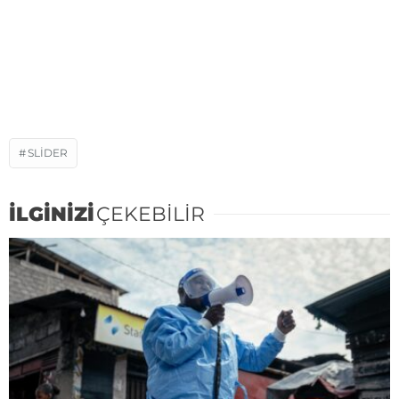
SLIDER
İLGİNİZİ
ÇEKEBİLİR