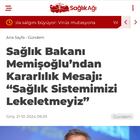
utasyona
Yılın ilk 6 ayında 10 bini aşkın hasta hiperbarik
oksijen tedavisinden yararlandı
Ana Sayfa
›
Gündem
Sağlık Bakanı
Memişoğlu’ndan
Kararlılık Mesajı:
“Sağlık Sistemimizi
Lekeletmeyiz”
Giriş: 21-10-2024 09:29
Gündem