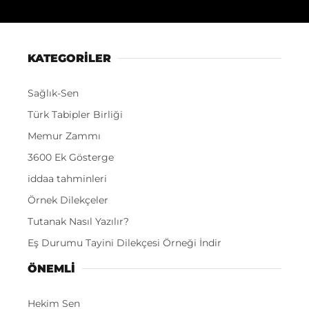
KATEGORİLER
Sağlık-Sen
Türk Tabipler Birliği
Memur Zammı
3600 Ek Gösterge
iddaa tahminleri
Örnek Dilekçeler
Tutanak Nasıl Yazılır?
Eş Durumu Tayini Dilekçesi Örneği İndir
ÖNEMLI
Hekim Sen