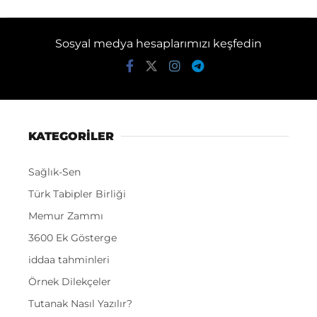
Sosyal medya hesaplarımızı keşfedin
KATEGORİLER
Sağlık-Sen
Türk Tabipler Birliği
Memur Zammı
3600 Ek Gösterge
iddaa tahminleri
Örnek Dilekçeler
Tutanak Nasıl Yazılır?