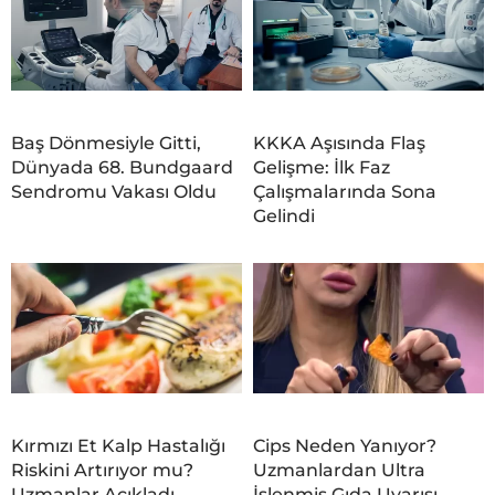
Baş Dönmesiyle Gitti,
KKKA Aşısında Flaş
Dünyada 68. Bundgaard
Gelişme: İlk Faz
Sendromu Vakası Oldu
Çalışmalarında Sona
Gelindi
Kırmızı Et Kalp Hastalığı
Cips Neden Yanıyor?
Riskini Artırıyor mu?
Uzmanlardan Ultra
Uzmanlar Açıkladı
İşlenmiş Gıda Uyarısı