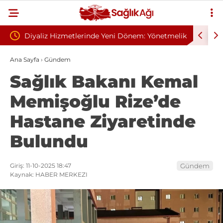
 Yeni Dönem: Yönetmelik
Sivilce Sandı, Cilt Kanseri Çıktı: Ameli
elindi
Dikişle Uyandı
Ana Sayfa
›
Gündem
Sağlık Bakanı Kemal
Memişoğlu Rize’de
Hastane Ziyaretinde
Bulundu
Giriş: 11-10-2025 18:47
Gündem
Kaynak: HABER MERKEZI