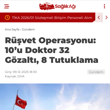
eli Bilişim Personeli Alım
Nükleoplasti mi, Ameliyat mı? Bel v
Fıtığında Doğru Tedavi Seçimi
Ana Sayfa
›
Gündem
Rüşvet Operasyonu:
10’u Doktor 32
Gözaltı, 8 Tutuklama
Giriş: 09-12-2025 18:30
Gündem
Kaynak: DHA