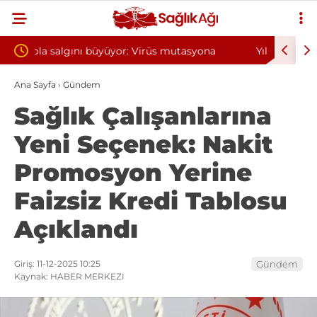
utasyona
Yılın ilk 6 ayında 10 bini aşkın hasta hiperbarik
oksijen tedavisinden yararlandı
Ana Sayfa
›
Gündem
Sağlık Çalışanlarına
Yeni Seçenek: Nakit
Promosyon Yerine
Faizsiz Kredi Tablosu
Açıklandı
Giriş: 11-12-2025 10:25
Gündem
Kaynak: HABER MERKEZI