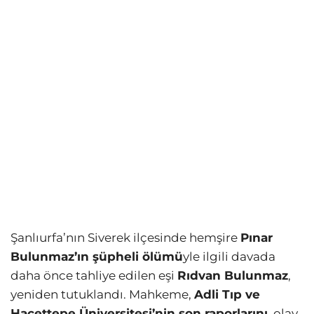
Şanlıurfa’nın Siverek ilçesinde hemşire
Pınar
Bulunmaz’ın şüpheli ölümü
yle ilgili davada
daha önce tahliye edilen eşi
Rıdvan Bulunmaz
,
yeniden tutuklandı. Mahkeme,
Adli Tıp ve
Hacettepe Üniversitesi’nin son raporlarını
, olay