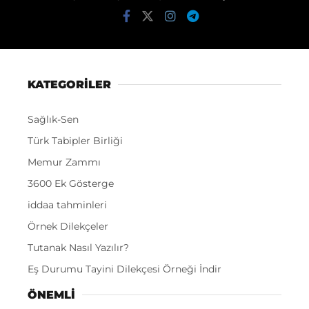
KATEGORİLER
Sağlık-Sen
Türk Tabipler Birliği
Memur Zammı
3600 Ek Gösterge
iddaa tahminleri
Örnek Dilekçeler
Tutanak Nasıl Yazılır?
Eş Durumu Tayini Dilekçesi Örneği İndir
ÖNEMLI