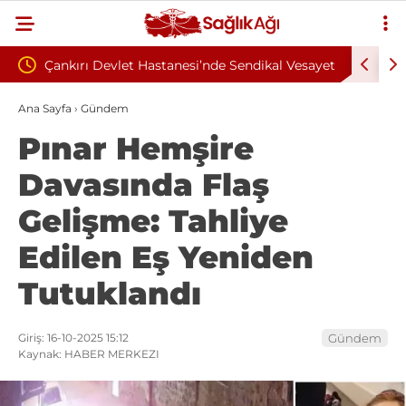
si’nde Sendikal Vesayet
Kahramanmaraş İstiklal Üniversitesi 19
ası Talep Edildi
Sözleşmeli Personel Alım İlanı Yayımla
Ana Sayfa
›
Gündem
Pınar Hemşire
Davasında Flaş
Gelişme: Tahliye
Edilen Eş Yeniden
Tutuklandı
Giriş: 16-10-2025 15:12
Gündem
Kaynak: HABER MERKEZI