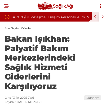
şim Personeli Alım
Nükleoplasti mi, Ameliyat mı? Bel ve Boyun
Fıtığında Doğru Tedavi Seçimi
Ana Sayfa
›
Gündem
Bakan Işıkhan:
Palyatif Bakım
Merkezlerindeki
Sağlık Hizmeti
Giderlerini
Karşılıyoruz
Giriş: 13-10-2025 21:05
Gündem
Kaynak: HABER MERKEZI