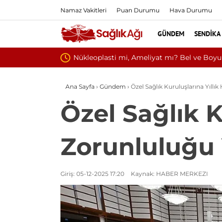
Namaz Vakitleri
Puan Durumu
Hava Durumu
GÜNDEM
SENDIKA
Kültür ve Turizm Bakanl
Ana Sayfa
›
Gündem
›
Özel Sağlık Kuruluşlarına Yıllı
Özel Sağlık K
Zorunluluğu 
Giriş: 05-12-2025 17:20
Kaynak: HABER MERKEZI