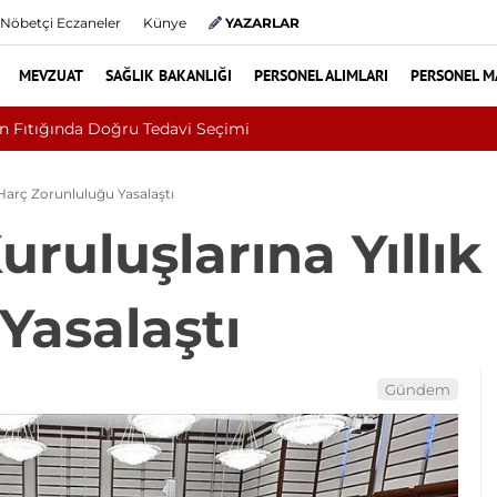
Nöbetçi Eczaneler
Künye
YAZARLAR
MEVZUAT
SAĞLIK BAKANLIĞI
PERSONEL ALIMLARI
PERSONEL M
ığı Uludağ Alan Başkanlığı 11 Sürekli İşçi Alımı Duyuruldu
k Harç Zorunluluğu Yasalaştı
uruluşlarına Yıllık
Yasalaştı
Gündem