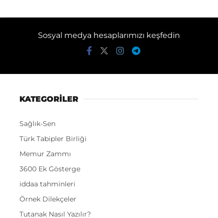
Sosyal medya hesaplarımızı keşfedin
KATEGORİLER
Sağlık-Sen
Türk Tabipler Birliği
Memur Zammı
3600 Ek Gösterge
iddaa tahminleri
Örnek Dilekçeler
Tutanak Nasıl Yazılır?