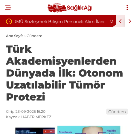
oneli Alım İlanı
Munzur Üniversitesi 4/B Sözleşmeli Personel
Alım İlanı Yayımlandı
Ana Sayfa
›
Gündem
Türk
Akademisyenlerden
Dünyada İlk: Otonom
Uzatılabilir Tümör
Protezi
Giriş: 23-09-2025 16:20
Gündem
Kaynak: HABER MERKEZI