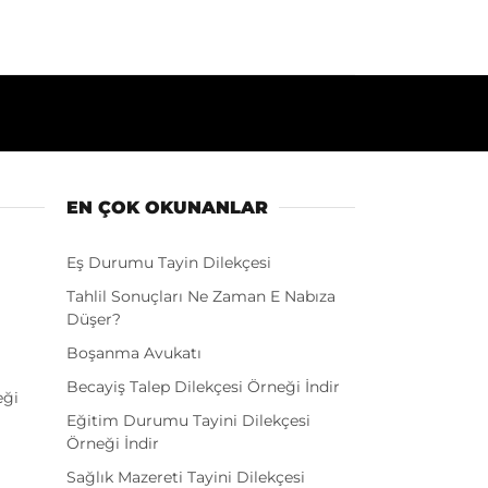
EN ÇOK OKUNANLAR
Eş Durumu Tayin Dilekçesi
Tahlil Sonuçları Ne Zaman E Nabıza
Düşer?
Boşanma Avukatı
Becayiş Talep Dilekçesi Örneği İndir
eği
Eğitim Durumu Tayini Dilekçesi
Örneği İndir
Sağlık Mazereti Tayini Dilekçesi