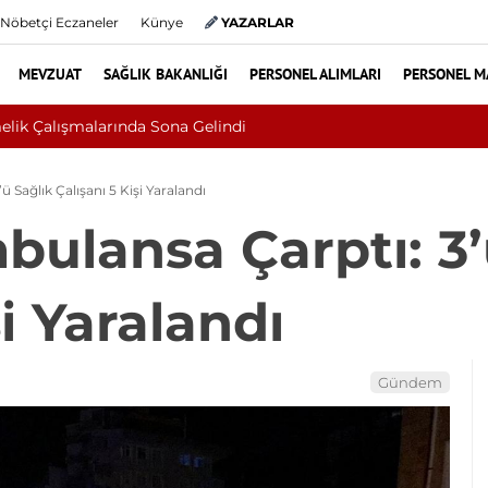
Nöbetçi Eczaneler
Künye
YAZARLAR
MEVZUAT
SAĞLIK BAKANLIĞI
PERSONEL ALIMLARI
PERSONEL M
Sivilce Sandı, Cilt Kanseri Çıktı: Ameliyatt
Sağlık Çalışanı 5 Kişi Yaralandı
ulansa Çarptı: 3’
şi Yaralandı
Gündem