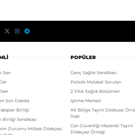
MLI
POPÜLER
m Sen
Genç Sağlık Sendikası
Der
Polislik Mülakat Soruları
 Sen
2 Yıllık Sağlık Bölümleri
on Son Dakika
İşitme Merkezi
abipler Birliği
Alt Bölge Tayini Dilekçesi Örn
İndir
 Birliği Sendikası
Can Güvenliği Mazereti Tayini
im Durumu İntibak Dilekçesi
Dilekçesi Örneği
i İndir