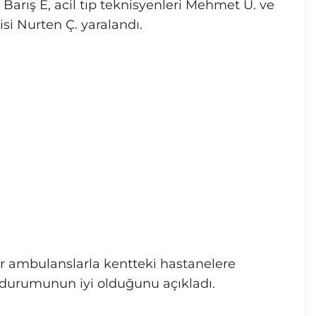
arış E, acil tıp teknisyenleri Mehmet U. ve
isi Nurten Ç. yaralandı.
ğer ambulanslarla kentteki hastanelere
ğlık durumunun iyi olduğunu açıkladı.