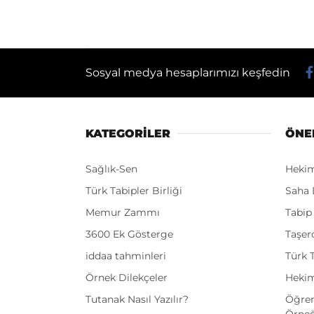
Sosyal medya hesaplarımızı keşfedin
KATEGORİLER
ÖNE
Sağlık-Sen
Heki
Türk Tabipler Birliği
Saha 
Memur Zammı
Tabip
3600 Ek Gösterge
Taşer
iddaa tahminleri
Türk T
Örnek Dilekçeler
Hekim
Tutanak Nasıl Yazılır?
Öğren
Örneğ