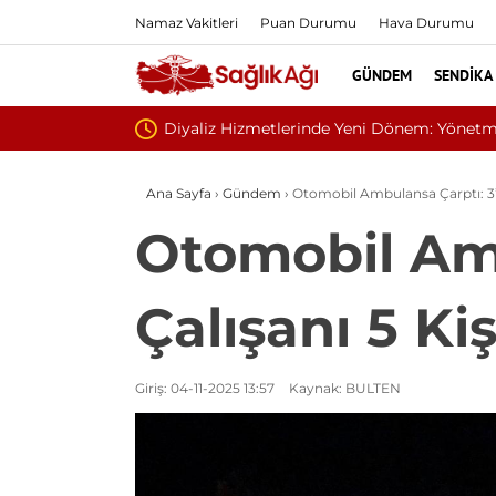
Namaz Vakitleri
Puan Durumu
Hava Durumu
GÜNDEM
SENDIKA
 Çalışmalarında Sona Gelindi
Ana Sayfa
›
Gündem
›
Otomobil Ambulansa Çarptı: 3’ü 
Otomobil Amb
Çalışanı 5 Ki
Giriş: 04-11-2025 13:57
Kaynak: BULTEN