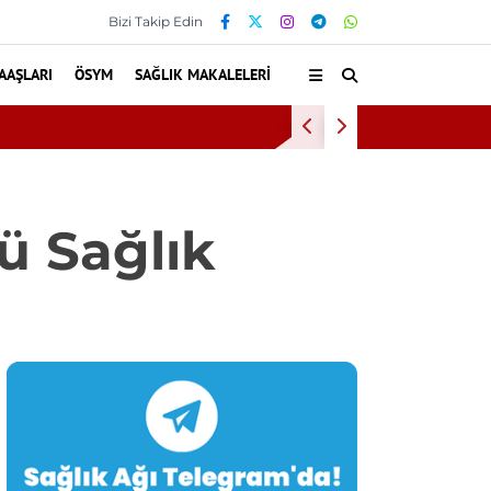
Bizi Takip Edin
AAŞLARI
ÖSYM
SAĞLIK MAKALELERI
an 60 Dikişle Uyandı
ü Sağlık