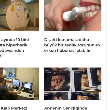
 6 ayında 10 bini
Diş eti kanaması daha
sta hiperbarik
büyük bir sağlık sorununun
tedavisinden
erken habercisi olabilir
dı
 Kalp Merkezi
Annenin Gençliğinde