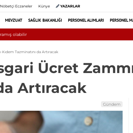
Nöbetçi Eczaneler
Künye
YAZARLAR
MEVZUAT
SAĞLIK BAKANLIĞI
PERSONEL ALIMLARI
PERSONEL M
 ayında 10 bini aşkın hasta hiperbarik oksijen tedavisinden yararla
 Kıdem Tazminatını da Artıracak
sgari Ücret Zamm
da Artıracak
Gündem