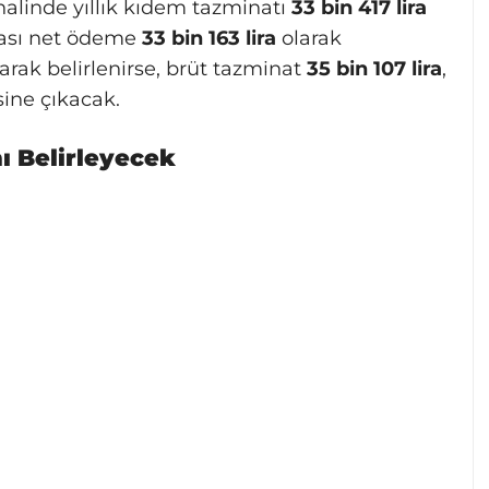
alinde yıllık kıdem tazminatı
33 bin 417 lira
rası net ödeme
33 bin 163 lira
olarak
arak belirlenirse, brüt tazminat
35 bin 107 lira
,
ine çıkacak.
ı Belirleyecek