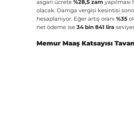
asgari ücrete
%28,5 zam
yapılması h
olacak. Damga vergisi kesintisi son
hesaplanıyor. Eğer artış oranı
%35
ol
net ödeme ise
34 bin 841 lira
seviyes
Memur Maaş Katsayısı Tavan