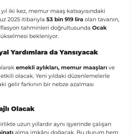
 yıl iki kez, memur maaş katsayısındaki
z 2025 itibarıyla
53 bin 919 lira
olan tavanın,
nflasyon tahminleri doğrultusunda
Ocak
ükselmesi bekleniyor.
syal Yardımlara da Yansıyacak
olarak
emekli aylıkları, memur maaşları
ve
etkili olacak. Yeni yıldaki düzenlemelerle
ki gelir farkının bir nebze azalması
ajlı Olacak
rlikte uzun yıllardır aynı işyerinde çalışan
inatı
alma imkânı doğacak. Bu durum hem