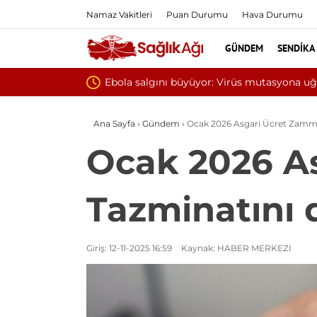
Namaz Vakitleri
Puan Durumu
Hava Durumu
GÜNDEM
SENDIKA
Yılın ilk 6
Ana Sayfa
›
Gündem
›
Ocak 2026 Asgari Ücret Zammı
Ocak 2026 A
Tazminatını 
Giriş: 12-11-2025 16:59
Kaynak: HABER MERKEZI