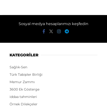
Sosyal medya hesaplarımızı keşfedin
KATEGORİLER
Sağlık-Sen
Türk Tabipler Birliği
Memur Zammı
3600 Ek Gösterge
iddaa tahminleri
Örnek Dilekçeler