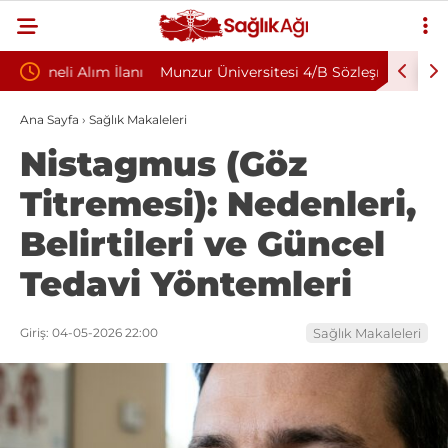
İlanı
Munzur Üniversitesi 4/B Sözleşmeli Personel
2026’nın 
Alım İlanı Yayımlandı
Hangileri
Ana Sayfa
›
Sağlık Makaleleri
Nistagmus (Göz
Titremesi): Nedenleri,
Belirtileri ve Güncel
Tedavi Yöntemleri
Giriş: 04-05-2026 22:00
Sağlık Makaleleri