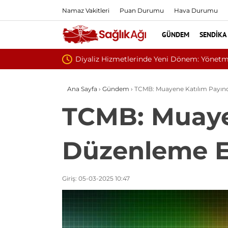
Namaz Vakitleri
Puan Durumu
Hava Durumu
GÜNDEM
SENDIKA
Sivilce Sandı, C
Ana Sayfa
›
Gündem
›
TCMB: Muayene Katılım Payınd
TCMB: Muaye
Düzenleme En
Giriş: 05-03-2025 10:47