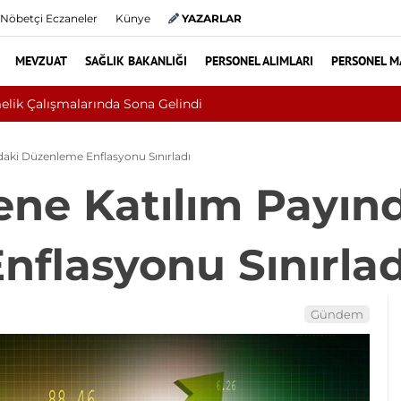
Nöbetçi Eczaneler
Künye
YAZARLAR
MEVZUAT
SAĞLIK BAKANLIĞI
PERSONEL ALIMLARI
PERSONEL M
ilt Kanseri Çıktı: Ameliyattan 60 Dikişle Uyandı
aki Düzenleme Enflasyonu Sınırladı
ne Katılım Payın
flasyonu Sınırlad
Gündem