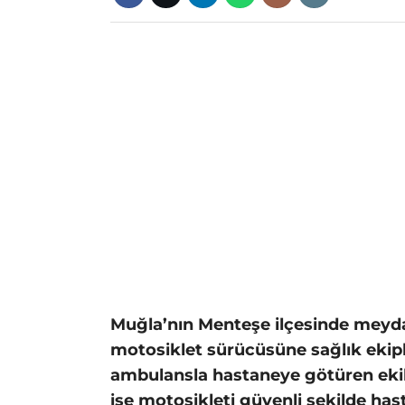
Muğla’nın Menteşe ilçesinde meyda
motosiklet sürücüsüne sağlık ekipl
ambulansla hastaneye götüren ekib
ise motosikleti güvenli şekilde has