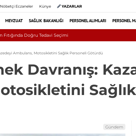
Nöbetçi Eczaneler
Künye
YAZARLAR
MEVZUAT
SAĞLIK BAKANLIĞI
PERSONEL ALIMLARI
PERSONEL M
Kültür ve Turizm Bakanlığı Ulu
zedeyi Ambulans, Motosikletini Sağlık Personeli Götürdü
ek Davranış: Kaz
tosikletini Sağlık
Gündem