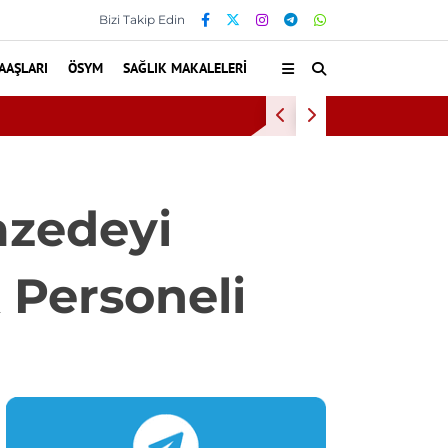
Bizi Takip Edin
AAŞLARI
ÖSYM
SAĞLIK MAKALELERI
dağ Alan Başkanlığı 11 Sürekli İşçi Alımı Duyuruldu
azedeyi
 Personeli