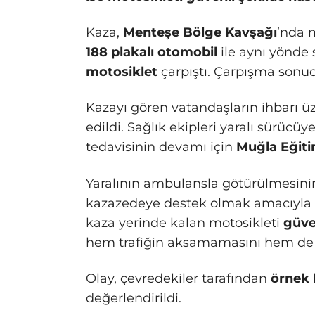
Kaza,
Menteşe Bölge Kavşağı
’nda m
188 plakalı otomobil
ile aynı yönde 
motosiklet
çarpıştı. Çarpışma sonuc
Kazayı gören vatandaşların ihbarı ü
edildi. Sağlık ekipleri yaralı sürücü
tedavisinin devamı için
Muğla Eğiti
Yaralının ambulansla götürülmesinin
kazazedeye destek olmak amacıyla dik
kaza yerinde kalan motosikleti
güve
hem trafiğin aksamamasını hem de 
Olay, çevredekiler tarafından
örnek 
değerlendirildi.