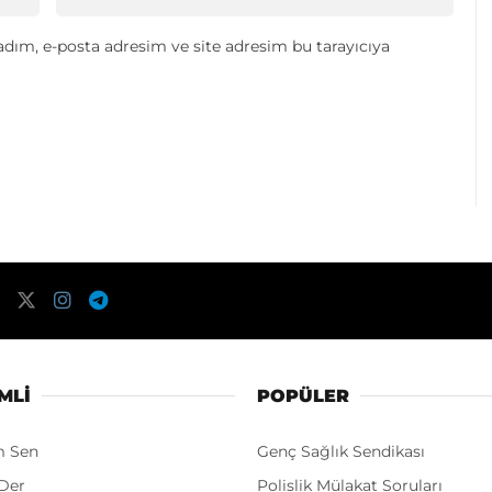
dım, e-posta adresim ve site adresim bu tarayıcıya
MLI
POPÜLER
m Sen
Genç Sağlık Sendikası
Der
Polislik Mülakat Soruları