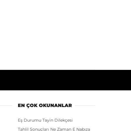
EN ÇOK OKUNANLAR
Eş Durumu Tayin Dilekçesi
Tahlil Sonuçları Ne Zaman E Nabıza