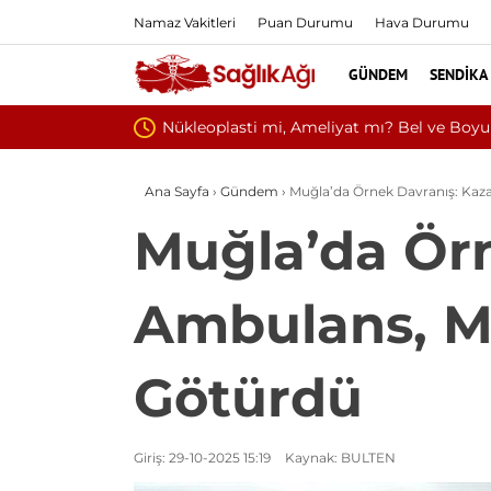
Namaz Vakitleri
Puan Durumu
Hava Durumu
GÜNDEM
SENDIKA
l ve Boyun Fıtığında Doğru Tedavi Seçimi
Ana Sayfa
›
Gündem
›
Muğla’da Örnek Davranış: Kaza
Muğla’da Örn
Ambulans, Mo
Götürdü
Giriş: 29-10-2025 15:19
Kaynak: BULTEN