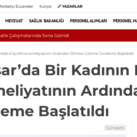
Nöbetçi Eczaneler
Künye
YAZARLAR
MEVZUAT
SAĞLIK BAKANLIĞI
PERSONEL ALIMLARI
PERSONEL M
ı, Cilt Kanseri Çıktı: Ameliyattan 60 Dikişle Uyandı
 Mide Küçültme Ameliyatının Ardından Ölmesi Üzerine İnceleme Başlatıldı
ar’da Bir Kadının
eliyatının Ardınd
leme Başlatıldı
Gündem