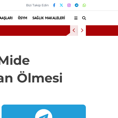
Bizi Takip Edin
AAŞLARI
ÖSYM
SAĞLIK MAKALELERI
Baş Dönm
 Mide
an Ölmesi