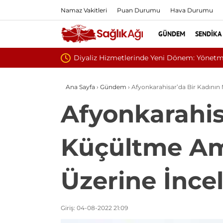
Namaz Vakitleri
Puan Durumu
Hava Durumu
GÜNDEM
SENDIKA
Sivilce Sand
Ana Sayfa
›
Gündem
›
Afyonkarahisar’da Bir Kadının
Afyonkarahis
Küçültme Am
Üzerine İnce
Giriş: 04-08-2022 21:09