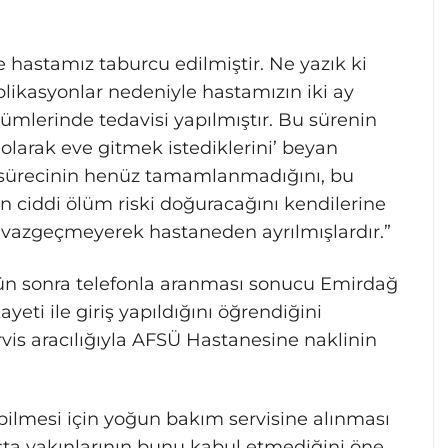
hastamız taburcu edilmiştir. Ne yazık ki
plikasyonlar nedeniyle hastamızın iki ay
ümlerinde tedavisi yapılmıştır. Bu sürenin
olarak eve gitmek istediklerini’ beyan
vi sürecinin henüz tamamlanmadığını, bu
 ciddi ölüm riski doğuracağını kendilerine
vazgeçmeyerek hastaneden ayrılmışlardır.”
 gün sonra telefonla aranması sonucu Emirdağ
eti ile giriş yapıldığını öğrendiğini
rvis aracılığıyla AFSÜ Hastanesine naklinin
ilmesi için yoğun bakım servisine alınması
ta yakınlarının bunu kabul etmediğini öne