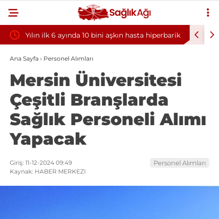
Yılın ilk 6 ayında 10 bini aşkın hasta hiperbarik
Diş eti k
oksijen tedavisinden yararlandı
sorununun
Ana Sayfa
›
Personel Alımları
Mersin Üniversitesi
Çeşitli Branşlarda
Sağlık Personeli Alımı
Yapacak
Giriş: 11-12-2024 09:49
Personel Alımları
Kaynak: HABER MERKEZI