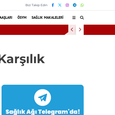
Bizi Takip Edin
AAŞLARI
ÖSYM
SAĞLIK MAKALELERI
ç Sağlık Sendikası Sahanın Taleplerini Kamu Hastaneleri Genel
arşılık