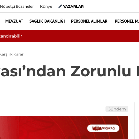
Nöbetçi Eczaneler
Künye
YAZARLAR
MEVZUAT
SAĞLIK BAKANLIĞI
PERSONEL ALIMLARI
PERSONEL M
Teşvik Ek Ödemede Düzenleme Yolda: Gen
rşılık Kararı
sı’ndan Zorunlu K
Gündem