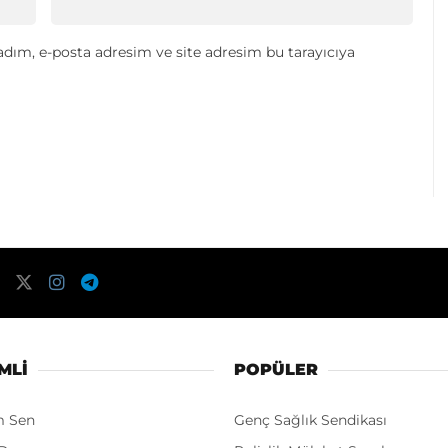
dım, e-posta adresim ve site adresim bu tarayıcıya
MLI
POPÜLER
m Sen
Genç Sağlık Sendikası