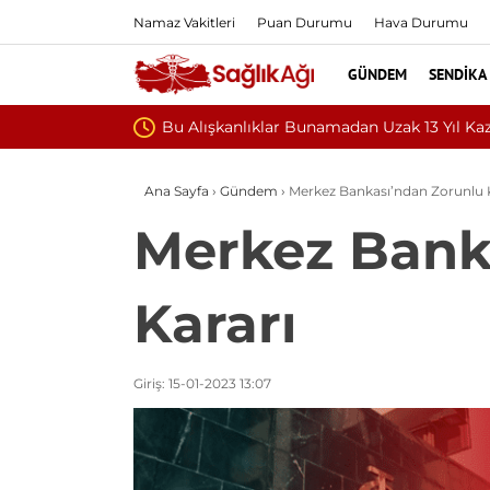
Namaz Vakitleri
Puan Durumu
Hava Durumu
GÜNDEM
SENDIKA
ndırabilir
Ana Sayfa
›
Gündem
›
Merkez Bankası’ndan Zorunlu Ka
Merkez Banka
Kararı
Giriş: 15-01-2023 13:07