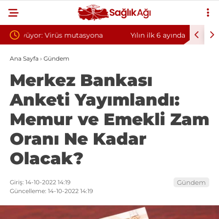
a
Yılın ilk 6 ayında 10 bini aşkın hasta hiperbarik
Diş eti
oksijen tedavisinden yararlandı
sorunun
Ana Sayfa
›
Gündem
Merkez Bankası
Anketi Yayımlandı:
Memur ve Emekli Zam
Oranı Ne Kadar
Olacak?
Giriş: 14-10-2022 14:19
Gündem
Güncelleme: 14-10-2022 14:19