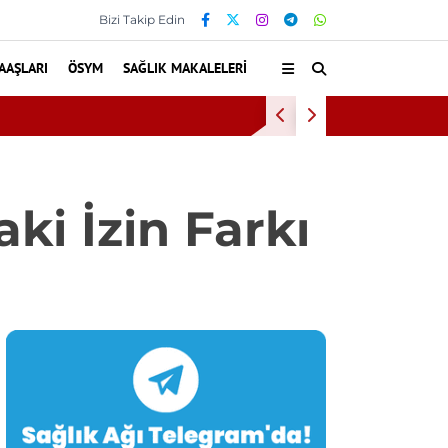
Bizi Takip Edin
AAŞLARI
ÖSYM
SAĞLIK MAKALELERI
Diş eti ka
ki İzin Farkı