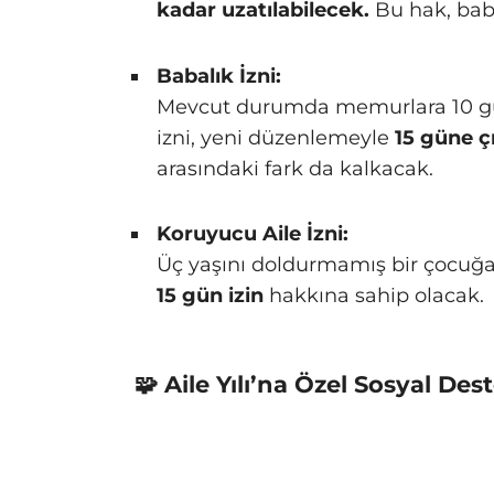
kadar uzatılabilecek.
Bu hak, baba
Babalık İzni:
Mevcut durumda memurlara 10 gün,
izni, yeni düzenlemeyle
15 güne ç
arasındaki fark da kalkacak.
Koruyucu Aile İzni:
Üç yaşını doldurmamış bir çocuğa
15 gün izin
hakkına sahip olacak.
🧩 Aile Yılı’na Özel Sosyal Des