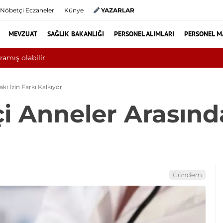
Nöbetçi Eczaneler
Künye
YAZARLAR
MEVZUAT
SAĞLIK BAKANLIĞI
PERSONEL ALIMLARI
PERSONEL M
ında 10 bini aşkın hasta hiperbarik oksijen tedavisinden yararlandı
ki İzin Farkı Kalkıyor
i Anneler Arasında
Gündem