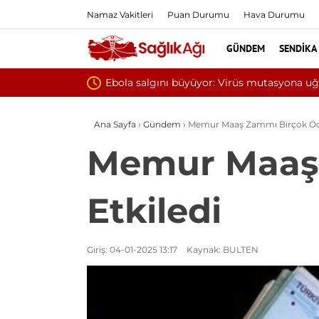
Namaz Vakitleri
Puan Durumu
Hava Durumu
GÜNDEM
SENDIKA
Yılın ilk 6 ayında 10 b
Ana Sayfa
›
Gündem
›
Memur Maaş Zammı Birçok Öde
Memur Maaş
Etkiledi
Giriş: 04-01-2025 13:17
Kaynak: BULTEN