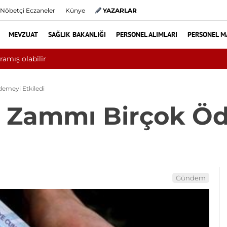
Nöbetçi Eczaneler
Künye
YAZARLAR
MEVZUAT
SAĞLIK BAKANLIĞI
PERSONEL ALIMLARI
PERSONEL M
ini aşkın hasta hiperbarik oksijen tedavisinden yararlandı
meyi Etkiledi
 Zammı Birçok Ö
Gündem