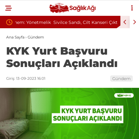
tmelik
Sivilce Sandı, Cilt Kanseri Çıktı: Ameliyattan 60
Baş Dönm
Dikişle Uyandı
Sendrom
Ana Sayfa
›
Gündem
KYK Yurt Başvuru
Sonuçları Açıklandı
Giriş: 13-09-2023 16:01
Gündem