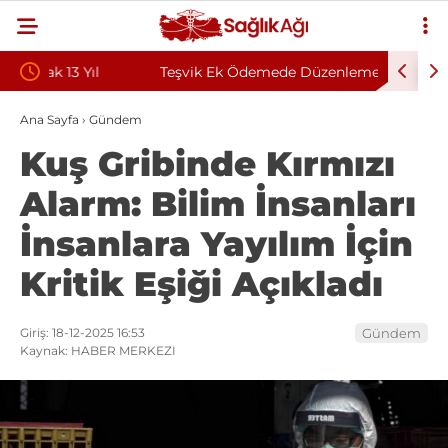
Teşvik Ek Ödemede Düzenleme Yolda: Genç
Zongulda
Sağlık Sendikası Sahanın Taleplerini Kamu
Sözleşmel
Ana Sayfa
›
Gündem
Kuş Gribinde Kırmızı
Hastaneleri Genel Müdürü’ne İletti
Alarm: Bilim İnsanları
İnsanlara Yayılım İçin
Kritik Eşiği Açıkladı
Giriş: 18-12-2025 16:53
Gündem
Kaynak: HABER MERKEZI