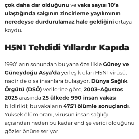
çok daha dar olduğunu
ve
vaka sayısı 10’a
ulaştığında salgının zincirleme yayılımının
neredeyse durdurulamaz hale geldiğini
ortaya
koydu.
H5N1 Tehdidi Yıllardır Kapıda
1990’ların sonundan bu yana özellikle
Güney ve
Güneydoğu Asya’da
yerleşik olan H5N1 virüsü,
nadir de olsa insanlara bulaşıyor.
Dünya Sağlık
Örgütü (DSÖ)
verilerine göre,
2003–Ağustos
2025
arasında
25 ülkede 990 insan vakası
bildirildi; bu vakaların
475’i ölümle sonuçlandı
.
Yüksek ölüm oranı, virüsün insan sağlığı
açısından neden bu kadar endişe verici olduğunu
gözler önüne seriyor.