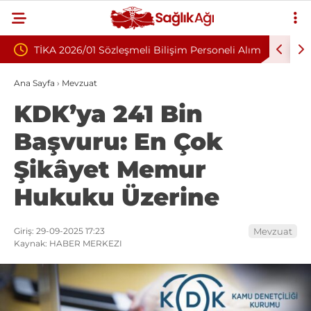
i Bilişim Personeli Alım
Nükleoplasti mi, Ameliyat mı? Bel ve 
Fıtığında Doğru Tedavi Seçimi
Ana Sayfa
›
Mevzuat
KDK’ya 241 Bin
Başvuru: En Çok
Şikâyet Memur
Hukuku Üzerine
Giriş: 29-09-2025 17:23
Mevzuat
Kaynak: HABER MERKEZI