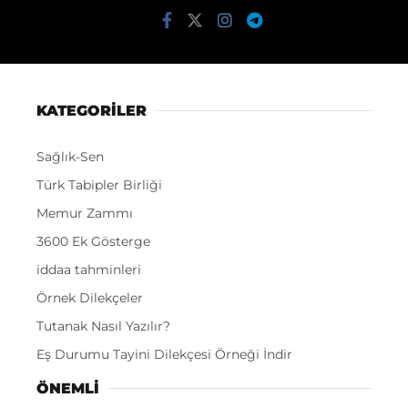
KATEGORİLER
Sağlık-Sen
Türk Tabipler Birliği
Memur Zammı
3600 Ek Gösterge
iddaa tahminleri
Örnek Dilekçeler
Tutanak Nasıl Yazılır?
Eş Durumu Tayini Dilekçesi Örneği İndir
ÖNEMLI