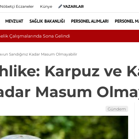
Nöbetçi Eczaneler
Künye
YAZARLAR
MEVZUAT
SAĞLIK BAKANLIĞI
PERSONEL ALIMLARI
PERSONEL M
eri Çıktı: Ameliyattan 60 Dikişle Uyandı
 Kavun Sandığınız Kadar Masum Olmayabilir
ehlike: Karpuz ve 
Kadar Masum Olmay
Gündem