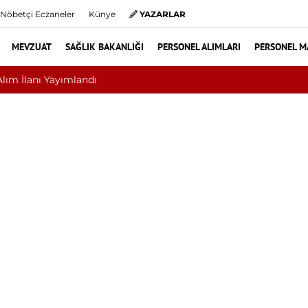
Nöbetçi Eczaneler
Künye
YAZARLAR
MEVZUAT
SAĞLIK BAKANLIĞI
PERSONEL ALIMLARI
PERSONEL M
liyat mı? Bel ve Boyun Fıtığında Doğru Tedavi Seçimi