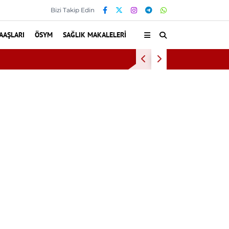
Bizi Takip Edin
AAŞLARI
ÖSYM
SAĞLIK MAKALELERI
Kültür ve Turizm 