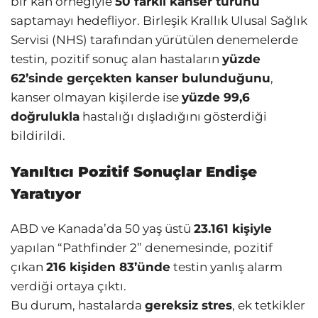
bir kan örneğiyle
50 farklı kanser türünü
saptamayı hedefliyor. Birleşik Krallık Ulusal Sağlık
Servisi (NHS) tarafından yürütülen denemelerde
testin, pozitif sonuç alan hastaların
yüzde
62’sinde gerçekten kanser bulunduğunu
,
kanser olmayan kişilerde ise
yüzde 99,6
doğrulukla
hastalığı dışladığını gösterdiği
bildirildi.
Yanıltıcı Pozitif Sonuçlar Endişe
Yaratıyor
ABD ve Kanada’da 50 yaş üstü
23.161 kişiyle
yapılan “Pathfinder 2” denemesinde, pozitif
çıkan
216 kişiden 83’ünde
testin yanlış alarm
verdiği ortaya çıktı.
Bu durum, hastalarda
gereksiz stres
, ek tetkikler