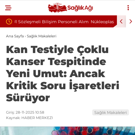
soneli Alım
Nükleoplasti mi, Ameliyat mı? Bel ve Boyun
Kült
Fıtığında Doğru Tedavi Seçimi
Başk
Ana Sayfa
›
Sağlık Makaleleri
Kan Testiyle Çoklu
Kanser Tespitinde
Yeni Umut: Ancak
Kritik Soru İşaretleri
Sürüyor
Giriş: 28-11-2025 10:58
Sağlık Makaleleri
Kaynak: HABER MERKEZI