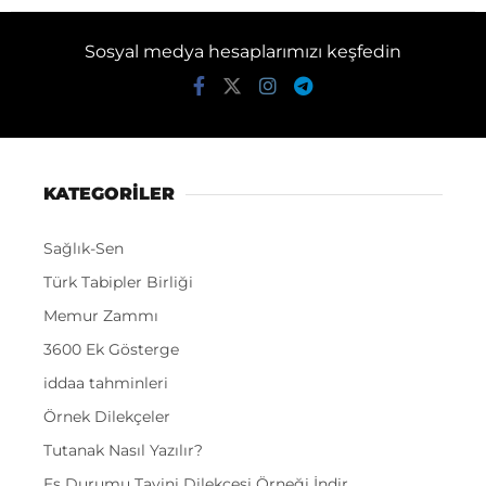
Sosyal medya hesaplarımızı keşfedin
KATEGORİLER
Sağlık-Sen
Türk Tabipler Birliği
Memur Zammı
3600 Ek Gösterge
iddaa tahminleri
Örnek Dilekçeler
Tutanak Nasıl Yazılır?
Eş Durumu Tayini Dilekçesi Örneği İndir