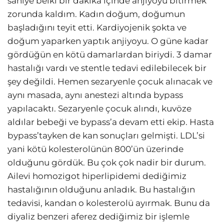
saniye belki bir dakika içinde anjiyoyu bitirmek
zorunda kaldım. Kadın doğum, doğumun
başladığını teyit etti. Kardiyojenik şokta ve
doğum yaparken yaptık anjiyoyu. O güne kadar
gördüğün en kötü damarlardan biriydi. 3 damar
hastalığı vardı ve stentle tedavi edilebilecek bir
şey değildi. Hemen sezaryenle çocuk alınacak ve
aynı masada, aynı anestezi altında bypass
yapılacaktı. Sezaryenle çocuk alındı, kuvöze
aldılar bebeği ve bypass’a devam etti ekip. Hasta
bypass’tayken de kan sonuçları gelmişti. LDL’si
yani kötü kolesterolünün 800’ün üzerinde
olduğunu gördük. Bu çok çok nadir bir durum.
Ailevi homozigot hiperlipidemi dediğimiz
hastalığının olduğunu anladık. Bu hastalığın
tedavisi, kandan o kolesterolü ayırmak. Bunu da
diyaliz benzeri aferez dediğimiz bir işlemle