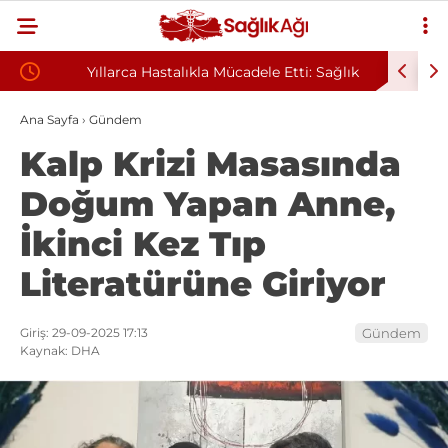
Yıllarca Hastalıkla Mücadele Etti: Sağlık
Geceleri
Sorunlarının Nedeni Evi Çıktı
Sandı, M
Ana Sayfa
›
Gündem
Kalp Krizi Masasında
Doğum Yapan Anne,
İkinci Kez Tıp
Literatürüne Giriyor
Giriş: 29-09-2025 17:13
Gündem
Kaynak: DHA