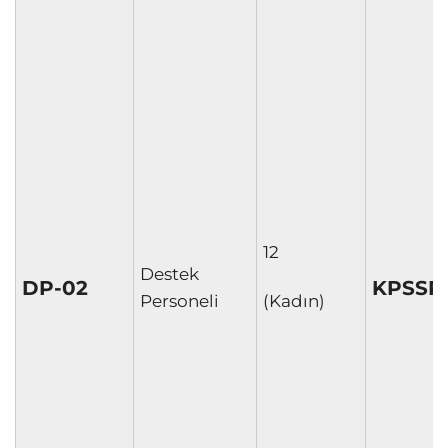
12
Destek
DP-02
KPSSP
Personeli
(Kadın)