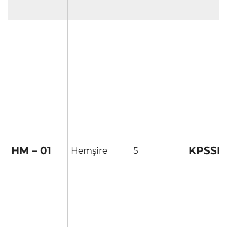
HM – 01
KPSSP
Hemşire
5