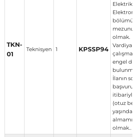
Elektrik –
Elektroni
bölümü
mezunu
olmak.
TKN-
Vardiyalı
KPSSP94
Teknisyen
1
01
çalışmay
engel d
bulunma
İlanın so
başvuru t
itibariyle
(otuz beş
yaşından
almamış
olmak..