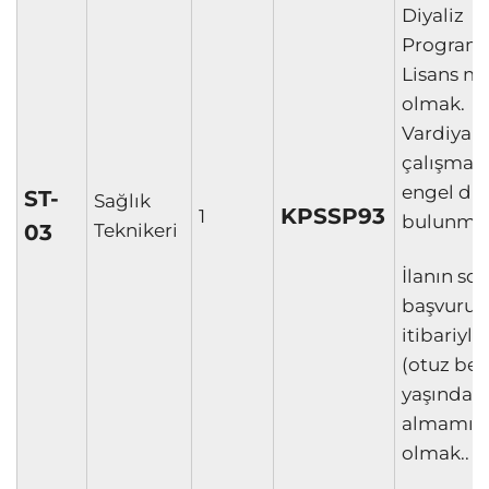
Diyaliz
Programı
Lisans m
olmak.
Vardiyalı
çalışmay
engel d
ST-
Sağlık
KPSSP93
1
bulunma
03
Teknikeri
İlanın so
başvuru t
itibariyle
(otuz beş
yaşından
almamış
olmak..