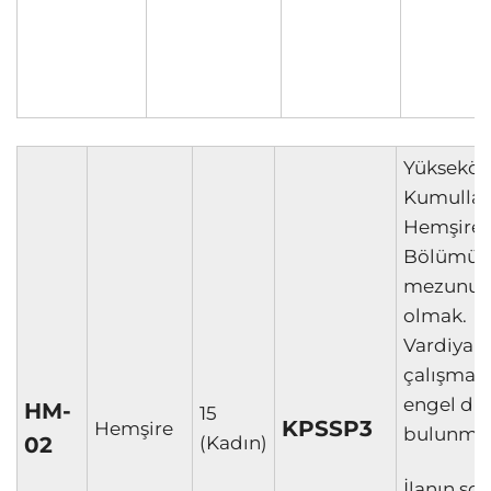
Yükseköğ
Kumullar
Hemşirel
Bölümü L
mezunu
olmak.
Vardiyalı
çalışmay
engel d
HM-
15
KPSSP3
Hemşire
bulunma
02
(Kadın)
İlanın so