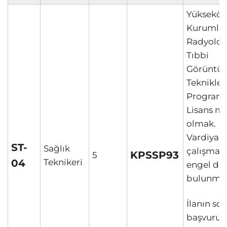
Yükseköğ
Kurumla
Radyoloji
Tıbbi
Görüntü
Teknikler
Programı
Lisans m
olmak.
Vardiyalı
ST-
Sağlık
çalışmay
KPSSP93
5
04
Teknikeri
engel d
bulunma
İlanın so
başvuru l