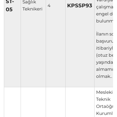
ST-
Sağlık
KPSSP93
4
çalışmay
05
Teknikeri
engel d
bulunma
İlanın so
başvuru t
itibariyle
(otuz beş
yaşından
almamış
olmak..
Mesleki v
Teknik
Ortaöğre
Kurumla