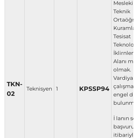
Mesleki v
Teknik
Ortaöğre
Kuramlar
Tesisat
Teknoloji
İklirnlen
Alanı me
olmak.
Vardiyalı
TKN-
çalışmay
KPSSP94
Teknisyen
1
02
engel d
bulunma
İ lanın so
başvuru t
itibariyle