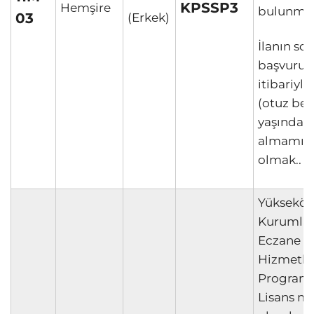
KPSSP3
Hemşire
bulunma
03
(Erkek)
İlanın so
başvuru t
itibariyle
(otuz beş
yaşından
almamış
olmak..
Yükseköğ
Kurumla
Eczane
Hizmetle
Programı
Lisans m