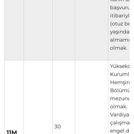
başvuru t
itibariyle
(otuz beş
yaşından
almamış
olmak.
Yükseköğ
Kurumla
Hemşirel
Bölümü L
mezunu
olmak.
Vardiyalı
çalışmay
30
engel d
11M