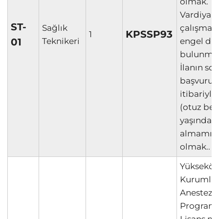
olmak.
Vardiyalı
ST-
Sağlık
çalışmay
KPSSP93
1
01
Teknikeri
engel d
bulunma
İlanın so
başvuru t
itibariyle
(otuz beş
yaşından
almamış
olmak..
Yükseköğ
Kurumla
Anestezi
Programı