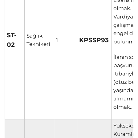
Lisans m
olmak.
Vardiyalı
çalışmay
engel d
ST-
Sağlık
KPSSP93
1
bulunma
02
Teknikeri
İlanın so
başvuru t
itibariyle
(otuz beş
yaşından
almamış
olmak..
Yükseköğ
Kuramlar