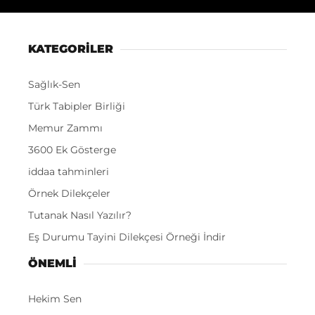
KATEGORİLER
Sağlık-Sen
Türk Tabipler Birliği
Memur Zammı
3600 Ek Gösterge
iddaa tahminleri
Örnek Dilekçeler
Tutanak Nasıl Yazılır?
Eş Durumu Tayini Dilekçesi Örneği İndir
ÖNEMLI
Hekim Sen