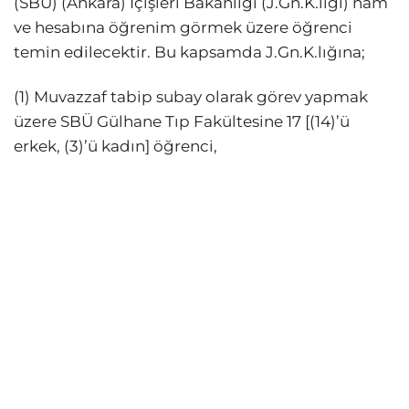
(SBÜ) (Ankara) İçişleri Bakanlığı (J.Gn.K.lığı) nam
ve hesabına öğrenim görmek üzere öğrenci
temin edilecektir. Bu kapsamda J.Gn.K.lığına;
(1) Muvazzaf tabip subay olarak görev yapmak
üzere SBÜ Gülhane Tıp Fakültesine 17 [(14)’ü
erkek, (3)’ü kadın] öğrenci,