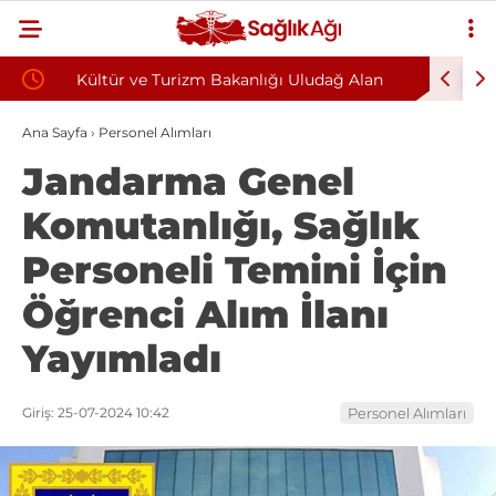
oyun
Kültür ve Turizm Bakanlığı Uludağ Alan
Bu Alışka
Başkanlığı 11 Sürekli İşçi Alımı Duyuruldu
Kazandıra
Ana Sayfa
›
Personel Alımları
Jandarma Genel
Komutanlığı, Sağlık
Personeli Temini İçin
Öğrenci Alım İlanı
Yayımladı
Giriş: 25-07-2024 10:42
Personel Alımları