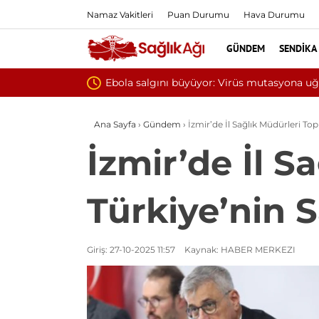
Namaz Vakitleri
Puan Durumu
Hava Durumu
GÜNDEM
SENDIKA
Ana Sayfa
›
Gündem
›
İzmir’de İl Sağlık Müdürleri Top
İzmir’de İl S
Türkiye’nin S
Giriş: 27-10-2025 11:57
Kaynak: HABER MERKEZI