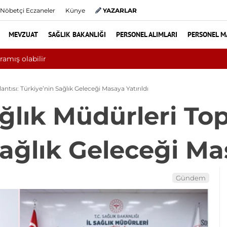
Nöbetçi Eczaneler
Künye
YAZARLAR
MEVZUAT
SAĞLIK BAKANLIĞI
PERSONEL ALIMLARI
PERSONEL M
Yılın ilk 6 ayında 10 bini aşkın hasta hiperbarik oksije
lantısı: Türkiye’nin Sağlık Geleceği Masaya Yatırıldı
ağlık Müdürleri Top
ağlık Geleceği Mas
Gündem