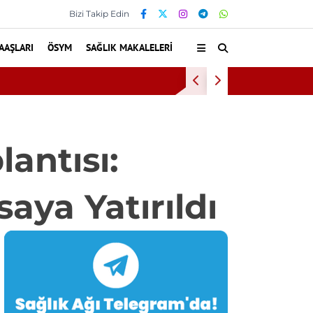
Bizi Takip Edin
AAŞLARI
ÖSYM
SAĞLIK MAKALELERI
n tedavisinden yararlandı
lantısı:
aya Yatırıldı