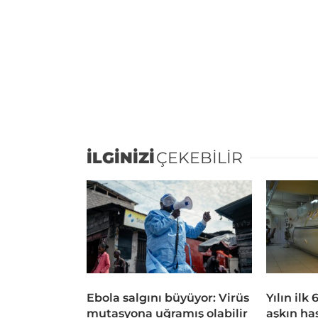
İLGİNİZİ
ÇEKEBİLİR
Ebola salgını büyüyor: Virüs
Yılın ilk
mutasyona uğramış olabilir
aşkın ha