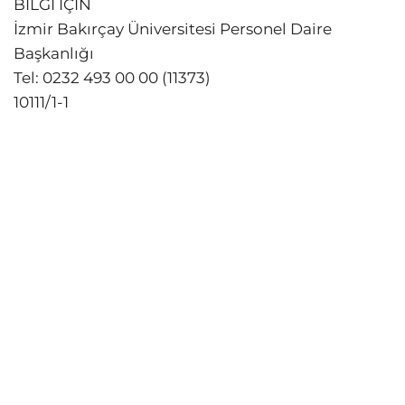
BİLGİ İÇİN
İzmir Bakırçay Üniversitesi Personel Daire
Başkanlığı
Tel: 0232 493 00 00 (11373)
10111/1-1