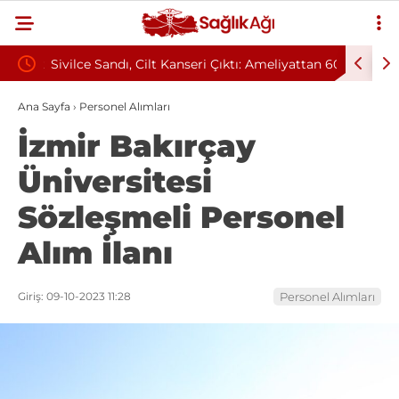
tmelik
Sivilce Sandı, Cilt Kanseri Çıktı: Ameliyattan 60
Baş Dönm
Dikişle Uyandı
Sendromu
Ana Sayfa
›
Personel Alımları
İzmir Bakırçay
Üniversitesi
Sözleşmeli Personel
Alım İlanı
Giriş: 09-10-2023 11:28
Personel Alımları