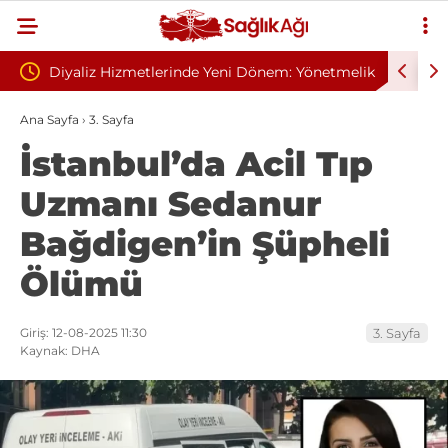
Yeni Dönem: Yönetmelik
Sivilce Sandı, Cilt Kanseri Çıktı: Ameliya
indi
Dikişle Uyandı
Ana Sayfa
›
3. Sayfa
İstanbul’da Acil Tıp
Uzmanı Sedanur
Bağdigen’in Şüpheli
Ölümü
Giriş: 12-08-2025 11:30
3. Sayfa
Kaynak: DHA