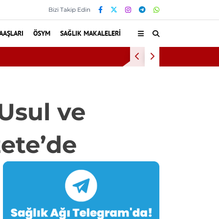
Bizi Takip Edin
AAŞLARI
ÖSYM
SAĞLIK MAKALELERI
Baş Dönmesiyl
Usul ve
zete’de