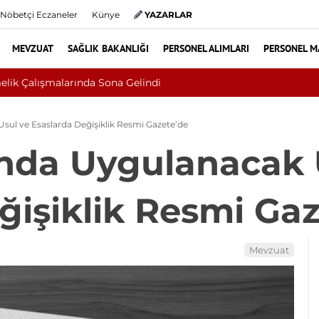
Nöbetçi Eczaneler
Künye
YAZARLAR
MEVZUAT
SAĞLIK BAKANLIĞI
PERSONEL ALIMLARI
PERSONEL M
 Kanseri Çıktı: Ameliyattan 60 Dikişle Uyandı
sul ve Esaslarda Değişiklik Resmi Gazete’de
ında Uygulanacak 
ğişiklik Resmi Ga
Mevzuat