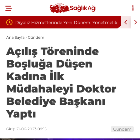
e Yeni Dönem: Yönetmelik
Sivilce Sandı, Cilt Kanseri Çıktı: Amel
Gelindi
Dikişle Uyandı
Ana Sayfa
›
Gündem
Açılış Töreninde
Boşluğa Düşen
Kadına İlk
Müdahaleyi Doktor
Belediye Başkanı
Yaptı
Giriş: 21-06-2023 09:15
Gündem