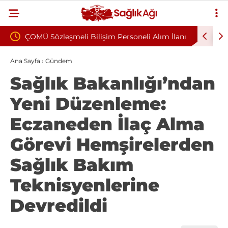
ilişim Personeli Alım İlanı
Munzur Üniversitesi 4/B Sözleşmel
Alım İlanı Yayımlandı
Ana Sayfa
›
Gündem
Sağlık Bakanlığı’ndan
Yeni Düzenleme:
Eczaneden İlaç Alma
Görevi Hemşirelerden
Sağlık Bakım
Teknisyenlerine
Devredildi