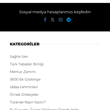
Sosyal medya hesaplarımızı keşfedin
KATEGORİLER
Sağlık-Sen
Türk Tabipler Birliği
Memur Zammı
3600 Ek Gösterge
iddaa tahminleri
Örnek Dilekçeler
Tutanak Nasıl Yazılır?
Eş Durumu Tayini Dilekçesi Örneği İndir