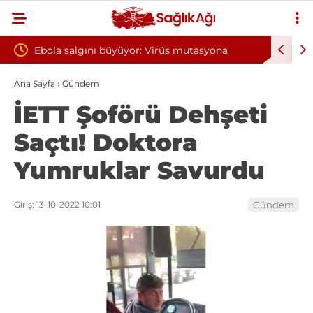
or: Virüs mutasyona
Yılın ilk 6 ayında 10 bini aşkın hasta 
oksijen tedavisinden yararlandı
Ana Sayfa
›
Gündem
İETT Şoförü Dehşeti
Saçtı! Doktora
Yumruklar Savurdu
Giriş: 13-10-2022 10:01
Gündem