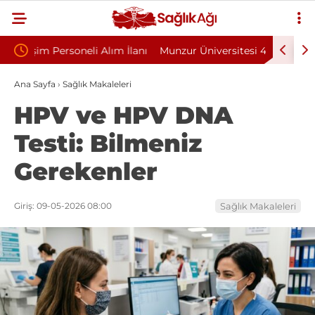
m İlanı
Munzur Üniversitesi 4/B Sözleşmeli Personel
2026’nı
Alım İlanı Yayımlandı
Hangile
Ana Sayfa
›
Sağlık Makaleleri
HPV ve HPV DNA
Testi: Bilmeniz
Gerekenler
Giriş: 09-05-2026 08:00
Sağlık Makaleleri