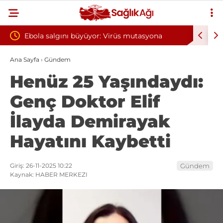
yor: Virüs mutasyona
Yılın ilk 6 ayında 10 bini aşkın hasta
oksijen tedavisinden yararlandı
Ana Sayfa
›
Gündem
Henüz 25 Yaşındaydı:
Genç Doktor Elif
İlayda Demirayak
Hayatını Kaybetti
Giriş: 26-11-2025 10:22
Gündem
Kaynak: HABER MERKEZI