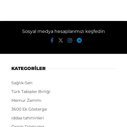
Sosyal medya hesaplarımızı keşfedin
KATEGORİLER
Sağlık-Sen
Türk Tabipler Birliği
Memur Zammı
3600 Ek Gösterge
iddaa tahminleri
Örnek Dilekçeler