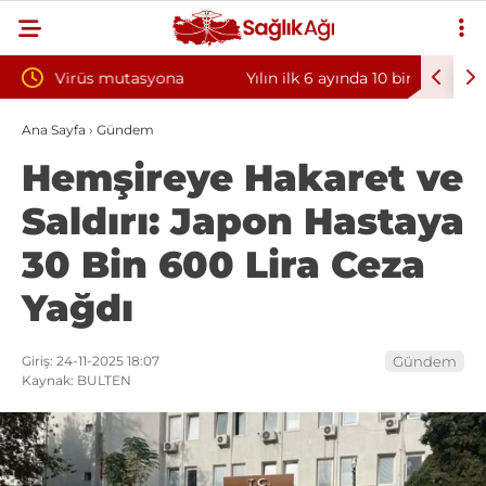
a
Yılın ilk 6 ayında 10 bini aşkın hasta hiperbarik
Diş eti
oksijen tedavisinden yararlandı
sorunun
Ana Sayfa
›
Gündem
Hemşireye Hakaret ve
Saldırı: Japon Hastaya
30 Bin 600 Lira Ceza
Yağdı
Giriş: 24-11-2025 18:07
Gündem
Kaynak: BULTEN